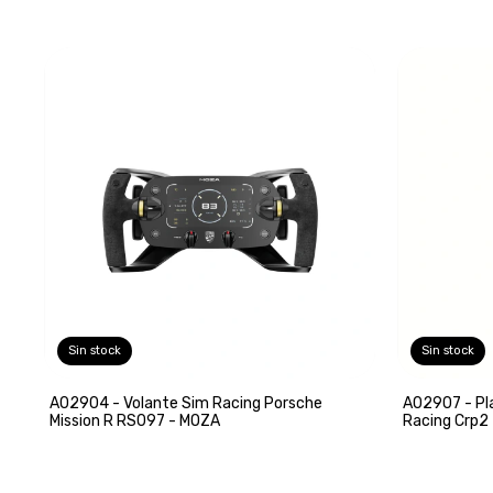
Sin stock
Sin stock
A02904 - Volante Sim Racing Porsche
A02907 - Pl
Mission R RS097 - MOZA
Racing Crp2