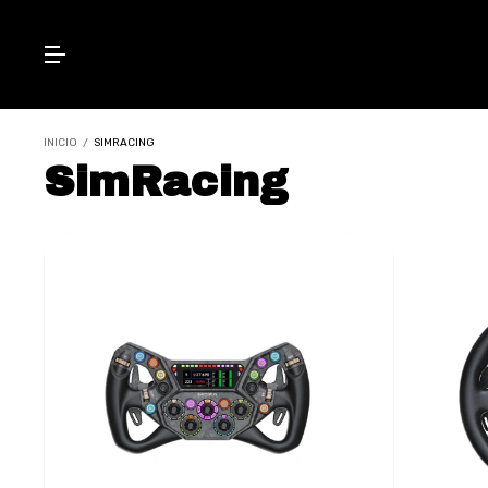
INICIO
/
SIMRACING
SimRacing