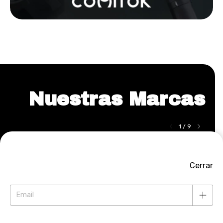
Nuestras Marcas
1
/
9
Cerrar
Al navegar por este sitio
aceptás el uso de
Entendido
cookies
para agilizar tu experiencia de compra.