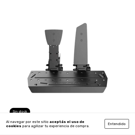
Sin stock
Al navegar por este sitio
aceptás el uso de
Entendido
A02617 - Pedales SRP con base Base (Acelerador + Freno) -
cookies
para agilizar tu experiencia de compra.
MOZA