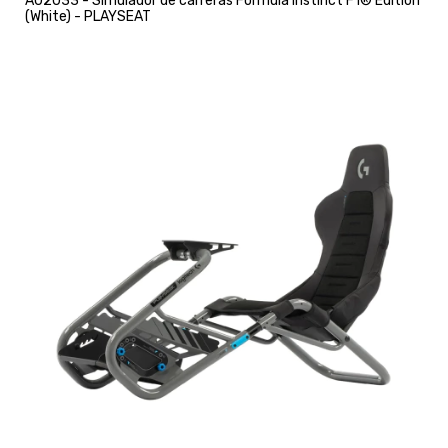
A02033 - Simulador de carreras Formula Instinct F1® Edition
(White) - PLAYSEAT