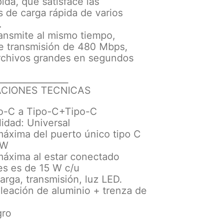
ida, que satisface las
 de carga rápida de varios
.
ransmite al mismo tiempo,
e transmisión de 480 Mbps,
archivos grandes en segundos
________________
ACIONES TECNICAS
ipo-C a Tipo-C+Tipo-C
lidad: Universal
 máxima del puerto único tipo C
 W
 máxima al estar conectado
s es de 15 W c/u
arga, transmisión, luz LED.
aleación de aluminio + trenza de
gro