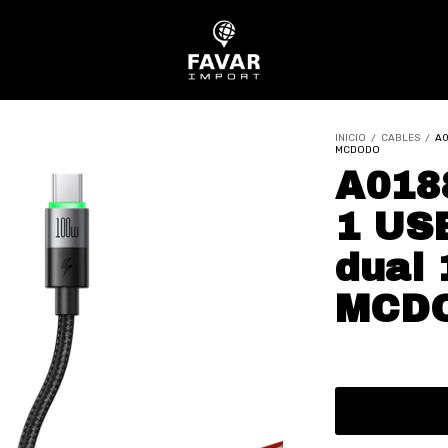
INICIO
/
CABLES
/
A0
MCDODO
A0188
1 US
dual 
MCD