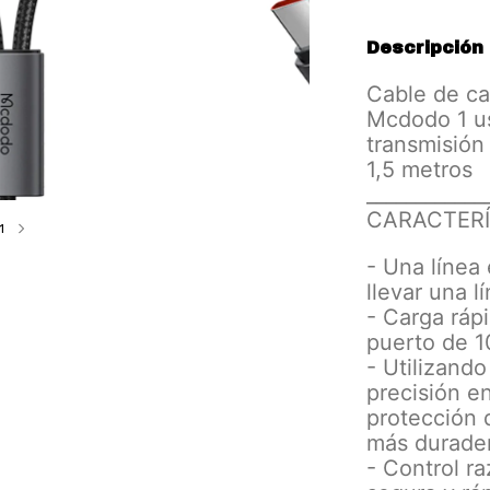
Descripción
Cable de ca
Mcdodo 1 us
transmisión
1,5 metros
____________
CARACTERÍ
1
- Una línea 
llevar una 
- Carga ráp
puerto de 
- Utilizand
precisión e
protección d
más durade
- Control ra