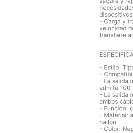
segura y ráp
necesidades
dispositivos
- Carga y t
velocidad d
transfiere 
____________
ESPECIFIC
- Estilo: T
- Compatibi
- La salida
admite 100
- La salida
ambos cable
- Función: c
- Material: 
nailon
- Color: Ne