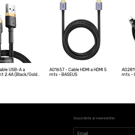
able USB-A a
A01657 - Cable HDMI a HDMI 5
A02819
mt 2.4A (Black/Gold)
mts - BASEUS
mts -
Suscribite al newsletter