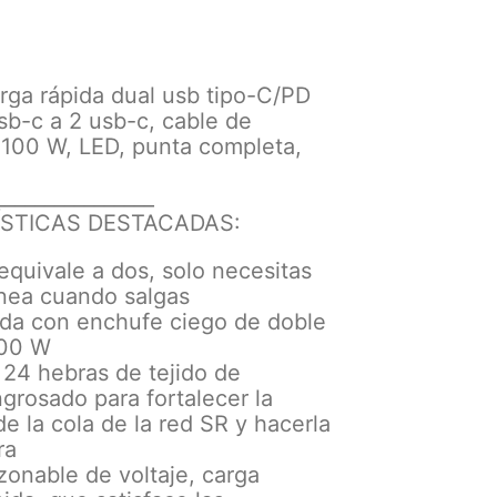
rga rápida dual usb tipo-C/PD
b-c a 2 usb-c, cable de
 100 W, LED, punta completa,
________________
STICAS DESTACADAS:
equivale a dos, solo necesitas
línea cuando salgas
ida con enchufe ciego de doble
100 W
o 24 hebras de tejido de
ngrosado para fortalecer la
e la cola de la red SR y hacerla
ra
zonable de voltaje, carga