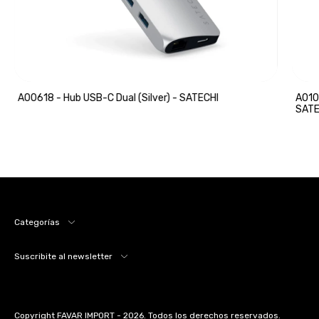
A00618 - Hub USB-C Dual (Silver) - SATECHI
A0103
SATE
Categorías
Suscribite al newsletter
Copyright FAVAR IMPORT - 2026. Todos los derechos reservados.