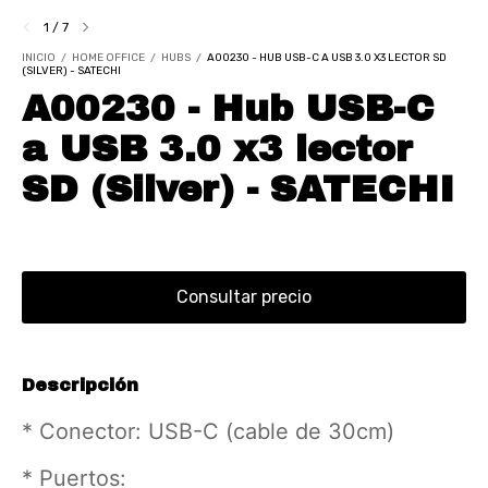
1
/
7
INICIO
/
HOME OFFICE
/
HUBS
/
A00230 - HUB USB-C A USB 3.0 X3 LECTOR SD
(SILVER) - SATECHI
A00230 - Hub USB-C
a USB 3.0 x3 lector
SD (Silver) - SATECHI
Descripción
* Conector: USB-C (cable de 30cm)
* Puertos: